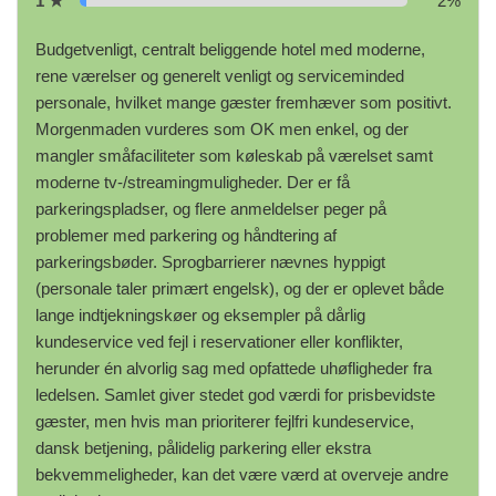
1 ★
2%
Budgetvenligt, centralt beliggende hotel med moderne,
rene værelser og generelt venligt og serviceminded
personale, hvilket mange gæster fremhæver som positivt.
Morgenmaden vurderes som OK men enkel, og der
mangler småfaciliteter som køleskab på værelset samt
moderne tv‑/streamingmuligheder. Der er få
parkeringspladser, og flere anmeldelser peger på
problemer med parkering og håndtering af
parkeringsbøder. Sprogbarrierer nævnes hyppigt
(personale taler primært engelsk), og der er oplevet både
lange indtjekningskøer og eksempler på dårlig
kundeservice ved fejl i reservationer eller konflikter,
herunder én alvorlig sag med opfattede uhøfligheder fra
ledelsen. Samlet giver stedet god værdi for prisbevidste
gæster, men hvis man prioriterer fejlfri kundeservice,
dansk betjening, pålidelig parkering eller ekstra
bekvemmeligheder, kan det være værd at overveje andre