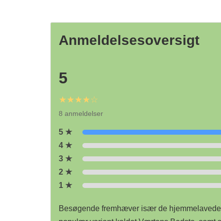
Anmeldelsesoversigt
5
★★★★☆
8 anmeldelser
5 ★
4 ★
3 ★
2 ★
1 ★
Besøgende fremhæver især de hjemmelavede s