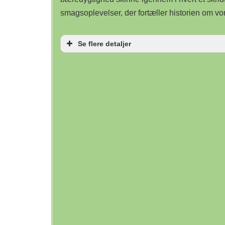
smagsoplevelser, der fortæller historien om vo
Se flere detaljer
Planlægning
Hurtig be