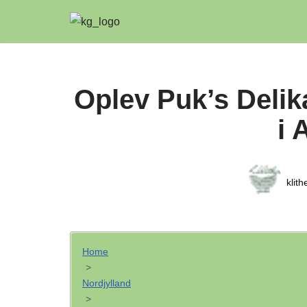
Spring
til
indhold
Oplev Puk’s Delik
i 
klit
Home
>
Nordjylland
>