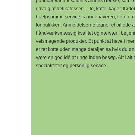
populær variant kaldet Værtens Bedste, samt sp
udvalg af delikatesser — te, kaffe, kager, flø
hjælpsomme service fra indehaveren; flere næv
for butikken. Anmeldelserne tegner et billede a
håndværksmæssig kvalitet og nærvær i betjening
velsmagende produkter. Et punkt at have i ment
er ret korte uden mange detaljer, så hvis du øn
være en god idé at ringe inden besøg. Alt i al
specialiteter og personlig service.