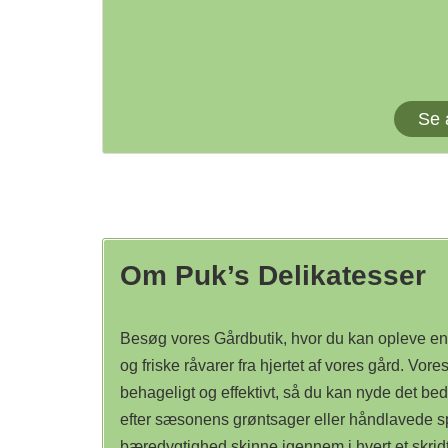
Se 
Om Puk’s Delikatesser
Besøg vores Gårdbutik, hvor du kan opleve en
og friske råvarer fra hjertet af vores gård. Vore
behageligt og effektivt, så du kan nyde det be
efter sæsonens grøntsager eller håndlavede spec
bæredygtighed skinne igennem i hvert et skrid