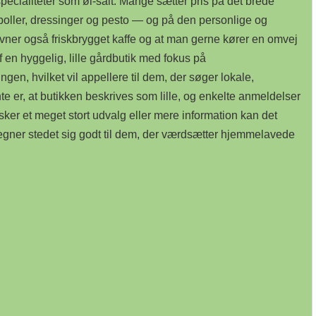
ecialiteter som øl-salt. Mange sætter pris på det brede
deboller, dressinger og pesto — og på den personlige og
ner også friskbrygget kaffe og at man gerne kører en omvej
f en hyggelig, lille gårdbutik med fokus på
en, hvilket vil appellere til dem, der søger lokale,
e er, at butikken beskrives som lille, og enkelte anmeldelser
sker et meget stort udvalg eller mere information kan det
t egner stedet sig godt til dem, der værdsætter hjemmelavede