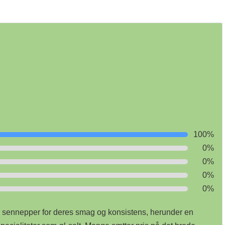
100%
0%
0%
0%
0%
ennepper for deres smag og konsistens, herunder en