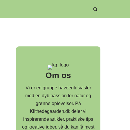
Om os
Vi er en gruppe haveentusiaster
med en dyb passion for natur og
grønne oplevelser. På
Klithedegaarden.dk deler vi
inspirerende artikler, praktiske tips
og kreative idéer, så du kan få mest