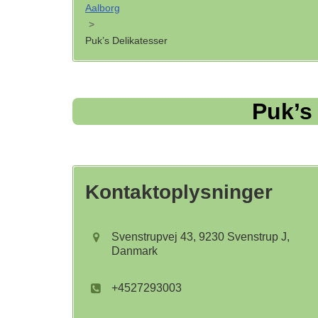
Aalborg
>
Puk’s Delikatesser
Puk’s
Kontaktoplysninger
Svenstrupvej 43, 9230 Svenstrup J,
Danmark
+4527293003