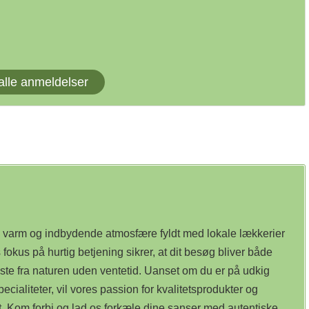
alle anmeldelser
 varm og indbydende atmosfære fyldt med lokale lækkerier
s fokus på hurtig betjening sikrer, at dit besøg bliver både
dste fra naturen uden ventetid. Uanset om du er på udkig
ialiteter, vil vores passion for kvalitetsprodukter og
t. Kom forbi og lad os forkæle dine sanser med autentiske