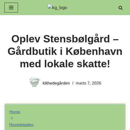
Spring
til
indhold
Oplev Stensbølgård –
Gårdbutik i København
med lokale skatte!
klithedegården
marts 7, 2026
Home
>
Hovedstaden