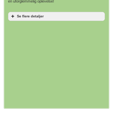
en uforglemmelig oplevelse!
Se flere detaljer
Betalinger
Debetkort
Kreditkort
NFC-mobilbetalinger