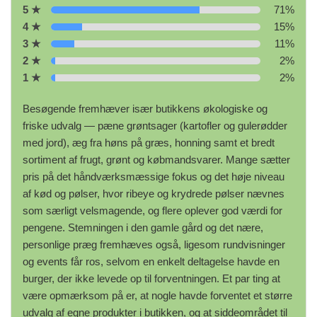
5 ★
71%
4 ★
15%
3 ★
11%
2 ★
2%
1 ★
2%
Besøgende fremhæver især butikkens økologiske og
friske udvalg — pæne grøntsager (kartofler og gulerødder
med jord), æg fra høns på græs, honning samt et bredt
sortiment af frugt, grønt og købmandsvarer. Mange sætter
pris på det håndværksmæssige fokus og det høje niveau
af kød og pølser, hvor ribeye og krydrede pølser nævnes
som særligt velsmagende, og flere oplever god værdi for
pengene. Stemningen i den gamle gård og det nære,
personlige præg fremhæves også, ligesom rundvisninger
og events får ros, selvom en enkelt deltagelse havde en
burger, der ikke levede op til forventningen. Et par ting at
være opmærksom på er, at nogle havde forventet et større
udvalg af egne produkter i butikken, og at siddeområdet til