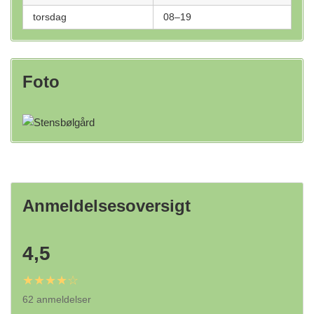
torsdag
08–19
Foto
Anmeldelsesoversigt
4,5
★★★★☆
62 anmeldelser