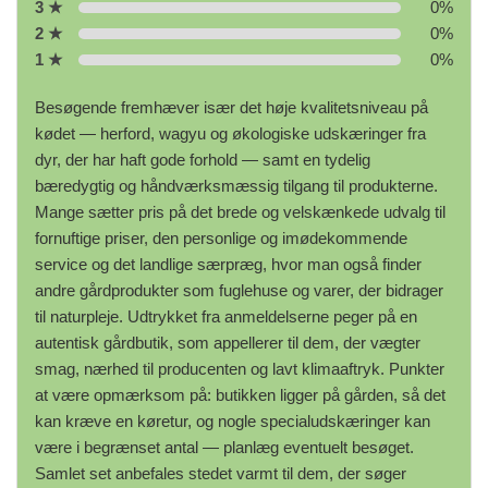
3 ★
0%
2 ★
0%
1 ★
0%
Besøgende fremhæver især det høje kvalitetsniveau på
kødet — herford, wagyu og økologiske udskæringer fra
dyr, der har haft gode forhold — samt en tydelig
bæredygtig og håndværksmæssig tilgang til produkterne.
Mange sætter pris på det brede og velskænkede udvalg til
fornuftige priser, den personlige og imødekommende
service og det landlige særpræg, hvor man også finder
andre gårdprodukter som fuglehuse og varer, der bidrager
til naturpleje. Udtrykket fra anmeldelserne peger på en
autentisk gårdbutik, som appellerer til dem, der vægter
smag, nærhed til producenten og lavt klimaaftryk. Punkter
at være opmærksom på: butikken ligger på gården, så det
kan kræve en køretur, og nogle specialudskæringer kan
være i begrænset antal — planlæg eventuelt besøget.
Samlet set anbefales stedet varmt til dem, der søger