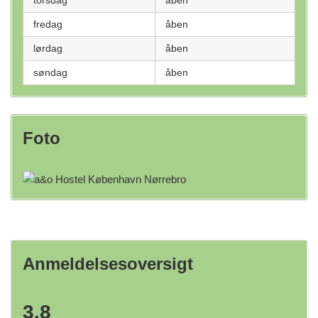
torsdag
åben
fredag
åben
lørdag
åben
søndag
åben
Foto
Anmeldelsesoversigt
3,8