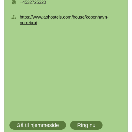
+4532725320
https://www.aohostels.com/house/kobenhavn-
norrebro/
Gå til hjemmeside
Ring nu