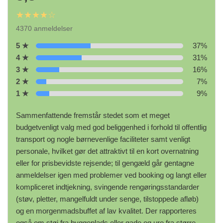
★★★★☆
4370 anmeldelser
5 ★
37%
4 ★
31%
3 ★
16%
2 ★
7%
1 ★
9%
Sammenfattende fremstår stedet som et meget
budgetvenligt valg med god beliggenhed i forhold til offentlig
transport og nogle børnevenlige faciliteter samt venligt
personale, hvilket gør det attraktivt til en kort overnatning
eller for prisbevidste rejsende; til gengæld går gentagne
anmeldelser igen med problemer ved booking og langt eller
kompliceret indtjekning, svingende rengøringsstandarder
(støv, pletter, mangelfuldt under senge, tilstoppede afløb)
og en morgenmadsbuffet af lav kvalitet. Der rapporteres
også om støj fra byggeplads eller gade og uro fra større