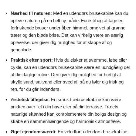
Nærhed til naturen:
Med en udendørs brusekabine kan du
opleve naturen på en helt ny måde. Forestil dig at tage en
forfriskende bruser under åben himmel, omgivet af grønne
træer og den bløde brise. Det kan virkelig være en særlig
oplevelse, der giver dig mulighed for at slappe af og
genoplade.
Praktisk efter sport:
Hvis du elsker at svømme, løbe eller
cykle, kan en udendørs brusekabine være en uundgåelig del
af din daglige rutine. Den giver dig mulighed for hurtigt at
skylle sand, saltvand eller sved af, så du føler dig frisk og
ren, før du går indendørs.
Æstetisk tilføjelse:
En smuk træbrusekabine kan være
prikken over i’et i din have eller på din terrasse. Træets
naturlige skønhed kan komplementere din boligs design og
skabe en sammenhængende og harmonisk atmosfære.
Øget ejendomsværdi:
En veludført udendørs brusekabine