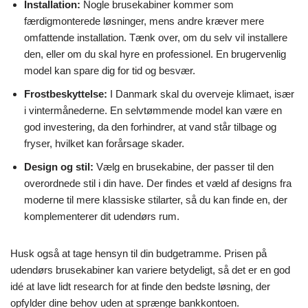
Installation:
Nogle brusekabiner kommer som
færdigmonterede løsninger, mens andre kræver mere
omfattende installation. Tænk over, om du selv vil installere
den, eller om du skal hyre en professionel. En brugervenlig
model kan spare dig for tid og besvær.
Frostbeskyttelse:
I Danmark skal du overveje klimaet, især
i vintermånederne. En selvtømmende model kan være en
god investering, da den forhindrer, at vand står tilbage og
fryser, hvilket kan forårsage skader.
Design og stil:
Vælg en brusekabine, der passer til den
overordnede stil i din have. Der findes et væld af designs fra
moderne til mere klassiske stilarter, så du kan finde en, der
komplementerer dit udendørs rum.
Husk også at tage hensyn til din budgetramme. Prisen på
udendørs brusekabiner kan variere betydeligt, så det er en god
idé at lave lidt research for at finde den bedste løsning, der
opfylder dine behov uden at sprænge bankkontoen.