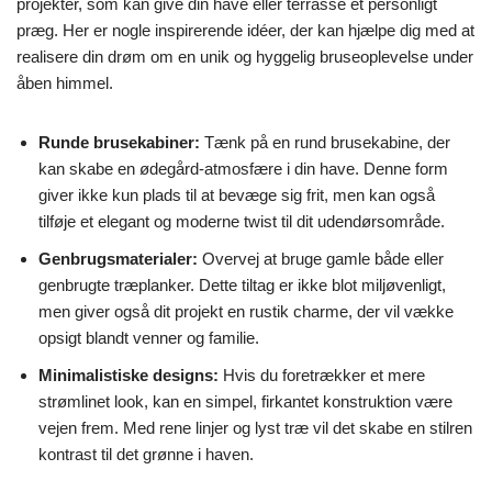
projekter, som kan give din have eller terrasse et personligt
præg. Her er nogle inspirerende idéer, der kan hjælpe dig med at
realisere din drøm om en unik og hyggelig bruseoplevelse under
åben himmel.
Runde brusekabiner:
Tænk på en rund brusekabine, der
kan skabe en ødegård-atmosfære i din have. Denne form
giver ikke kun plads til at bevæge sig frit, men kan også
tilføje et elegant og moderne twist til dit udendørsområde.
Genbrugsmaterialer:
Overvej at bruge gamle både eller
genbrugte træplanker. Dette tiltag er ikke blot miljøvenligt,
men giver også dit projekt en rustik charme, der vil vække
opsigt blandt venner og familie.
Minimalistiske designs:
Hvis du foretrækker et mere
strømlinet look, kan en simpel, firkantet konstruktion være
vejen frem. Med rene linjer og lyst træ vil det skabe en stilren
kontrast til det grønne i haven.