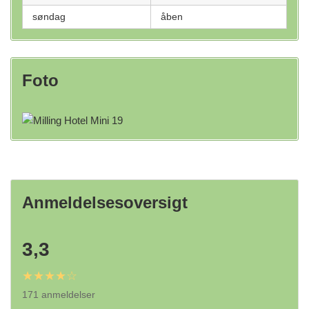
søndag
åben
Foto
Anmeldelsesoversigt
3,3
★★★★☆
171 anmeldelser