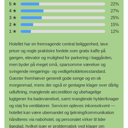
5 ★
22%
4 ★
27%
3 ★
25%
2 ★
15%
1 ★
12%
Hotellet har en fremragende central beliggenhed, lave
priser og nogle praktiske fordele som gratis kaffe på
gangen, elevator og mulighed for parkering i baggården,
men byder på meget små, sparsomme værelser og
svingende rengørings- og vedligeholdelsesstandard.
Gæster fremhæver generelt gode senge og en ok
morgenmad, mens der også er gentagne klager over dårlig
udluftning, manglende aircondition og ubehagelige
lugtgener fra badeværelset, samt manglende hylder/knager
og støj fra ventilatorer. Servicen opleves inkonsekvent —
hotellet kan være ubemandet og tjekning/kommunikation
håndteres via nabohotel, og personalet virker til tider
ligeglad, hvilket især er problematisk ved klager om