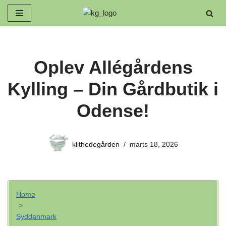
Spring
til
indhold
Oplev Allégårdens
Kylling – Din Gårdbutik i
Odense!
klithedegården
marts 18, 2026
Home
>
Syddanmark