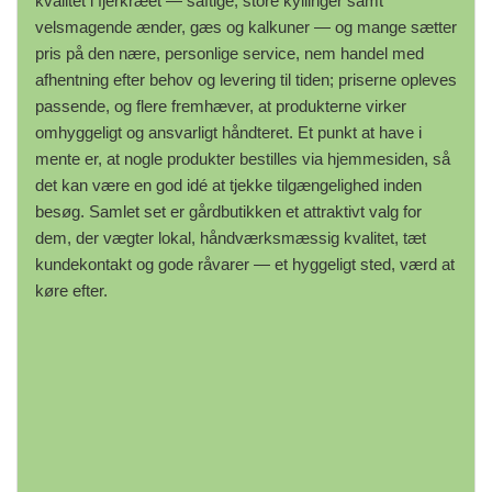
kvalitet i fjerkræet — saftige, store kyllinger samt
velsmagende ænder, gæs og kalkuner — og mange sætter
pris på den nære, personlige service, nem handel med
afhentning efter behov og levering til tiden; priserne opleves
passende, og flere fremhæver, at produkterne virker
omhyggeligt og ansvarligt håndteret. Et punkt at have i
mente er, at nogle produkter bestilles via hjemmesiden, så
det kan være en god idé at tjekke tilgængelighed inden
besøg. Samlet set er gårdbutikken et attraktivt valg for
dem, der vægter lokal, håndværksmæssig kvalitet, tæt
kundekontakt og gode råvarer — et hyggeligt sted, værd at
køre efter.