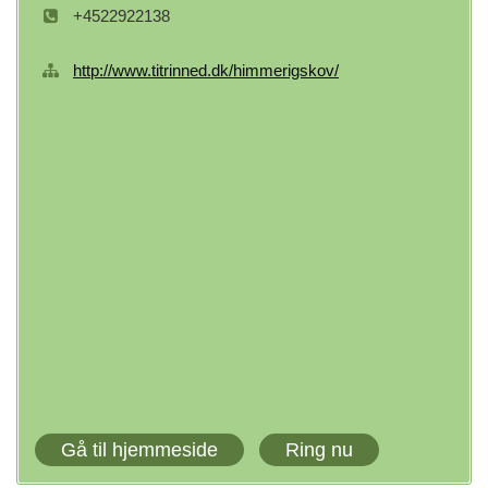
+4522922138
http://www.titrinned.dk/himmerigskov/
Gå til hjemmeside
Ring nu