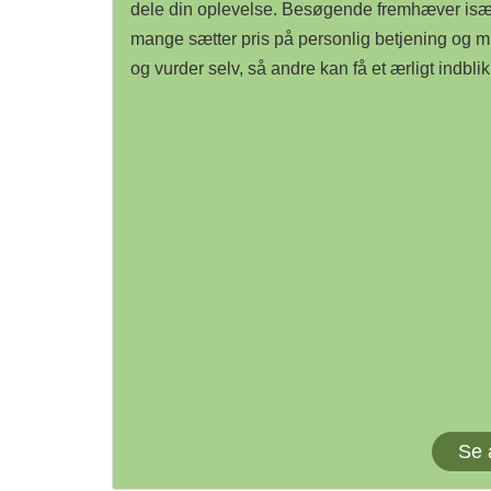
dele din oplevelse. Besøgende fremhæver især 
mange sætter pris på personlig betjening og m
og vurder selv, så andre kan få et ærligt indblik
Se 