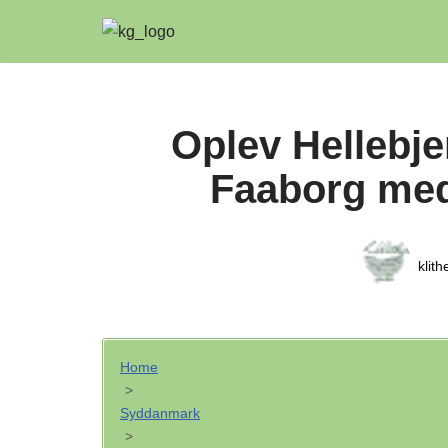
Spring
til
indhold
Oplev Hellebje
Faaborg med 
klit
Home
>
Syddanmark
>