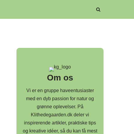
Om os
Vi er en gruppe haveentusiaster
med en dyb passion for natur og
grønne oplevelser. På
Klithedegaarden.dk deler vi
inspirerende artikler, praktiske tips
og kreative idéer, så du kan få mest