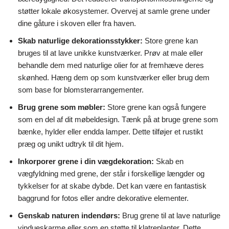
støtter lokale økosystemer. Overvej at samle grene under
dine gåture i skoven eller fra haven.
Skab naturlige dekorationsstykker:
Store grene kan
bruges til at lave unikke kunstværker. Prøv at male eller
behandle dem med naturlige olier for at fremhæve deres
skønhed. Hæng dem op som kunstværker eller brug dem
som base for blomsterarrangementer.
Brug grene som møbler:
Store grene kan også fungere
som en del af dit møbeldesign. Tænk på at bruge grene som
bænke, hylder eller endda lamper. Dette tilføjer et rustikt
præg og unikt udtryk til dit hjem.
Inkorporer grene i din vægdekoration:
Skab en
vægfyldning med grene, der står i forskellige længder og
tykkelser for at skabe dybde. Det kan være en fantastisk
baggrund for fotos eller andre dekorative elementer.
Genskab naturen indendørs:
Brug grene til at lave naturlige
vindueskarme eller som en støtte til klatreplanter. Dette