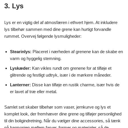
3. Lys
Lys er en vigtig del af atmosfæren i ethvert hjem. At inkludere
lys tilbehør sammen med dine grene kan hurtigt forvandle
rummet. Overvej følgende lysmuligheder:
Stearinlys:
Placeret i nærheden af grenene kan de skabe en
varm og hyggelig stemning.
Lyskæder:
Kan vikles rundt om grenene for at tilføje et
glitrende og festligt udtryk, især i de mørkere måneder.
Lanterner:
Disse kan tilføje en rustik charme, især hvis de
er lavet af træ eller metal.
Samlet set skaber tilbehør som vaser, jernkurve og lys et
komplet look, der fremhæver dine grene og tilføjer personlighed
til din boligindretning. Når du vælger dine accessories, så tænk
på harmonien mellem farver, former og materialer, så de