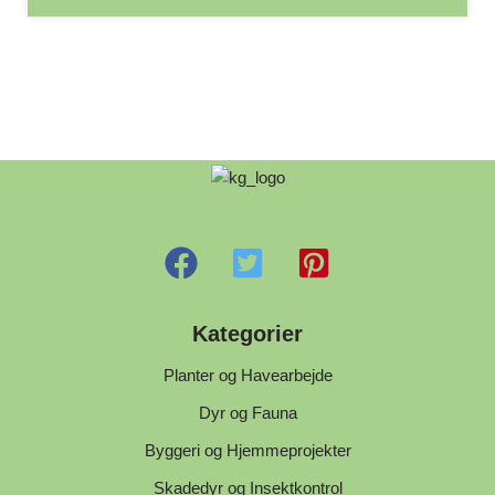
Kategorier
Planter og Havearbejde
Dyr og Fauna
Byggeri og Hjemmeprojekter
Skadedyr og Insektkontrol