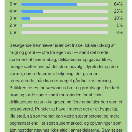
5 ★
64%
4 ★
25%
3 ★
10%
2 ★
1%
1 ★
0%
Besøgende fremhæver især det friske, lokale udvalg af
frugt og grønt — ofte fra egen avl — samt det brede
sortiment af hjemmebag, delikatesser og gaveartikler;
mange sætter pris på det store udvalg i dyrefoder og den
varme, opmærksomme betjening, der giver en
nærværende, håndværkspræget gårdbutiksstemning.
Butikken roses for sæsonens bær og grøntsager, lækkert
brød og søde sager samt muligheden for at finde
delikatesser og unikke gaver, og flere anbefaler den som et
besøg værd. Punkter at have i mente: det er et hyggeligt,
lille sted, så sortimentet kan være sæsonbetonet og mere
begrænset end i et stort supermarked, og oplysninger som
åbningstider nævnes ikke altid i anmeldelserne. Samlet set