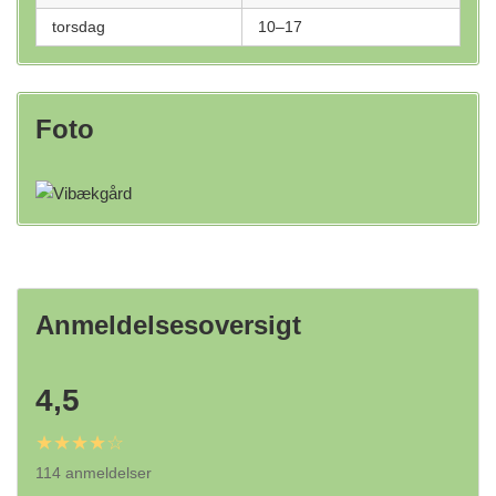
torsdag
10–17
Foto
Anmeldelsesoversigt
4,5
★★★★☆
114 anmeldelser