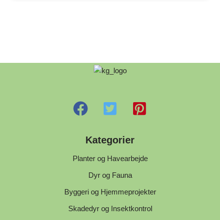
Kategorier
Planter og Havearbejde
Dyr og Fauna
Byggeri og Hjemmeprojekter
Skadedyr og Insektkontrol