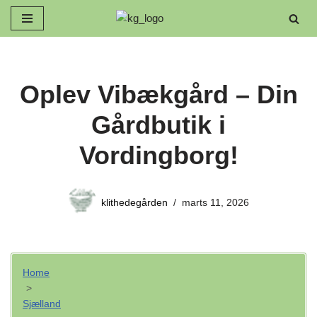
Spring
til
indhold
Oplev Vibækgård – Din
Gårdbutik i
Vordingborg!
klithedegården
marts 11, 2026
Home
>
Sjælland