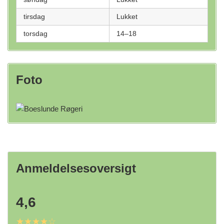
tirsdag
Lukket
torsdag
14–18
Foto
Anmeldelsesoversigt
4,6
★★★★☆