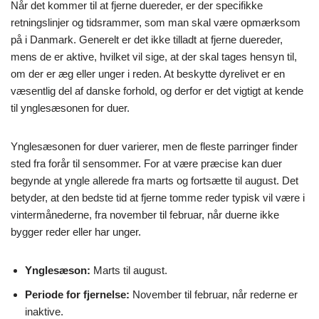
Når det kommer til at fjerne duereder, er der specifikke
retningslinjer og tidsrammer, som man skal være opmærksom
på i Danmark. Generelt er det ikke tilladt at fjerne duereder,
mens de er aktive, hvilket vil sige, at der skal tages hensyn til,
om der er æg eller unger i reden. At beskytte dyrelivet er en
væsentlig del af danske forhold, og derfor er det vigtigt at kende
til ynglesæsonen for duer.
Ynglesæsonen for duer varierer, men de fleste parringer finder
sted fra forår til sensommer. For at være præcise kan duer
begynde at yngle allerede fra marts og fortsætte til august. Det
betyder, at den bedste tid at fjerne tomme reder typisk vil være i
vintermånederne, fra november til februar, når duerne ikke
bygger reder eller har unger.
Ynglesæson:
Marts til august.
Periode for fjernelse:
November til februar, når rederne er
inaktive.