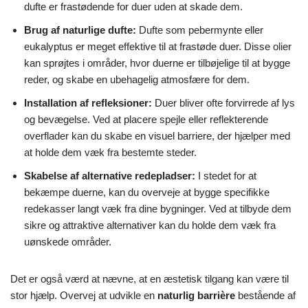
dufte er frastødende for duer uden at skade dem.
Brug af naturlige dufte:
Dufte som pebermynte eller
eukalyptus er meget effektive til at frastøde duer. Disse olier
kan sprøjtes i områder, hvor duerne er tilbøjelige til at bygge
reder, og skabe en ubehagelig atmosfære for dem.
Installation af refleksioner:
Duer bliver ofte forvirrede af lys
og bevægelse. Ved at placere spejle eller reflekterende
overflader kan du skabe en visuel barriere, der hjælper med
at holde dem væk fra bestemte steder.
Skabelse af alternative redepladser:
I stedet for at
bekæmpe duerne, kan du overveje at bygge specifikke
redekasser langt væk fra dine bygninger. Ved at tilbyde dem
sikre og attraktive alternativer kan du holde dem væk fra
uønskede områder.
Det er også værd at nævne, at en æstetisk tilgang kan være til
stor hjælp. Overvej at udvikle en
naturlig barrière
bestående af