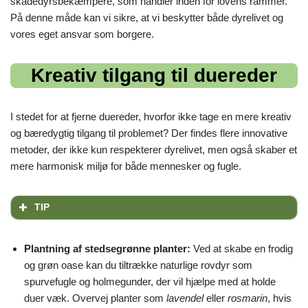
skadedyrsbekæmpere, som handler inden for lovens rammer.
På denne måde kan vi sikre, at vi beskytter både dyrelivet og
vores eget ansvar som borgere.
Kreativ tilgang til duereder
I stedet for at fjerne duereder, hvorfor ikke tage en mere kreativ
og bæredygtig tilgang til problemet? Der findes flere innovative
metoder, der ikke kun respekterer dyrelivet, men også skaber et
mere harmonisk miljø for både mennesker og fugle.
TIP
Plantning af stedsegrønne planter:
Ved at skabe en frodig
og grøn oase kan du tiltrække naturlige rovdyr som
spurvefugle og holmegunder, der vil hjælpe med at holde
duer væk. Overvej planter som
lavendel
eller
rosmarin
, hvis