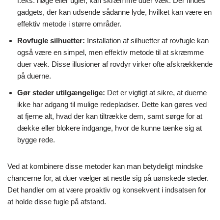
f.eks. høge eller ugler, kan skræmme duer væk. Der findes
gadgets, der kan udsende sådanne lyde, hvilket kan være en
effektiv metode i større områder.
Rovfugle silhuetter:
Installation af silhuetter af rovfugle kan
også være en simpel, men effektiv metode til at skræmme
duer væk. Disse illusioner af rovdyr virker ofte afskrækkende
på duerne.
Gør steder utilgængelige:
Det er vigtigt at sikre, at duerne
ikke har adgang til mulige redepladser. Dette kan gøres ved
at fjerne alt, hvad der kan tiltrække dem, samt sørge for at
dække eller blokere indgange, hvor de kunne tænke sig at
bygge rede.
Ved at kombinere disse metoder kan man betydeligt mindske
chancerne for, at duer vælger at nestle sig på uønskede steder.
Det handler om at være proaktiv og konsekvent i indsatsen for
at holde disse fugle på afstand.