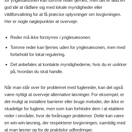
for ynglesæsonen kan tomme reder fjernes, men det er altid en
god idé at rådføre sig med lokale myndigheder eller
vildtforvaltning for at få præcise oplysninger om lovgivningen.
Her er nogle nøglepunkter at overveje:
Reder må ikke forstyrres i ynglesæsonen.
Tomme reder kan fjernes uden for ynglesæsonen, men med
forbehold for lokal regulering.
Det anbefales at kontakte myndighederne, hvis du er usikker
på, hvordan du skal handle.
Når man står over for problemet med fuglereder, kan det også
være nyttigt at overveje alternative løsninger. For eksempel, er
det muligt at installere barrierer eller bruge metoder, der ikke er
skadelige for fuglene, men som kan forhindre dem i at etablere
reder i områder, hvor de forårsager problemer. Dette kan være
en win-win-løsning, der respekterer lovgivningen, samtidig med
at man løsner op for de praktiske udfordringer.