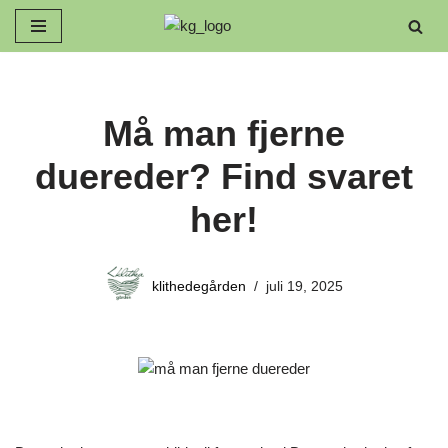
Spring
til
indhold
Må man fjerne
duereder? Find svaret
her!
klithedegården
juli 19, 2025