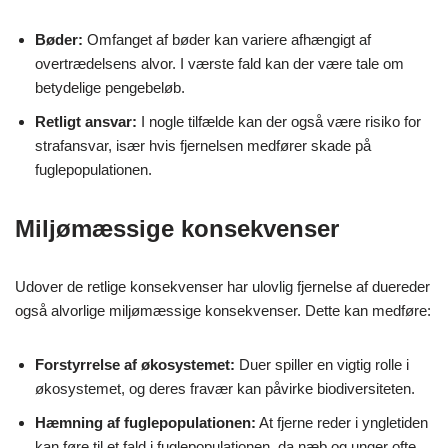
Bøder:
Omfanget af bøder kan variere afhængigt af
overtrædelsens alvor. I værste fald kan der være tale om
betydelige pengebeløb.
Retligt ansvar:
I nogle tilfælde kan der også være risiko for
strafansvar, især hvis fjernelsen medfører skade på
fuglepopulationen.
Miljømæssige konsekvenser
Udover de retlige konsekvenser har ulovlig fjernelse af duereder
også alvorlige miljømæssige konsekvenser. Dette kan medføre:
Forstyrrelse af økosystemet:
Duer spiller en vigtig rolle i
økosystemet, og deres fravær kan påvirke biodiversiteten.
Hæmning af fuglepopulationen:
At fjerne reder i yngletiden
kan føre til et fald i fuglepopulationen, da næb og unger ofte