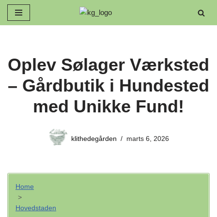
Spring
til
indhold
Oplev Sølager Værksted
– Gårdbutik i Hundested
med Unikke Fund!
klithedegården
marts 6, 2026
Home
>
Hovedstaden