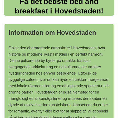
Få det bedste bed and
breakfast i Hovedstaden!
Information om Hovedstaden
Oplev den charmerende atmosfære i Hovedstaden, hvor
historie og moderne livsstil mødes i en perfekt harmoni.
Denne pulserende by byder på smukke kanaler,
bjergtagende arkitektur og en rig kulturarv, der vækker
nysgerrigheden hos enhver besøgende. Udforsk de
hyggelige caféer, hvor du kan nyde en lækker morgenmad
med lokale råvarer, eller tag en afslappende spadsertur i de
grønne parker. Hovedstaden er også hjemsted for en
mangfoldighed af kunstgallerier og museer, der skaber en
dybde af oplevelser for kunstelskere. Uanset om du er her
for romantik, eventyr eller blot for at slappe af, vil et ophold
på et bed and breakfast i denne idylliske by give dig