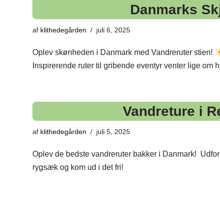
Danmarks Skj
af
klithedegården
juli 6, 2025
Oplev skønheden i Danmark med Vandreruter stien!
Inspirerende ruter til gribende eventyr venter lige om h
Vandreture i R
af
klithedegården
juli 5, 2025
Oplev de bedste vandreruter bakker i Danmark! ️ Udfors
rygsæk og kom ud i det fri!