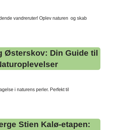
nde vandreruter! Oplev naturen ️ og skab
 Østerskov: Din Guide til
aturoplevelser
lse i naturens perler. Perfekt til
erge Stien Kalø-etapen: