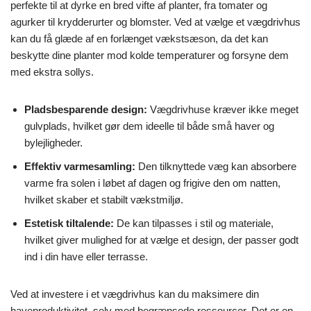
perfekte til at dyrke en bred vifte af planter, fra tomater og
agurker til krydderurter og blomster. Ved at vælge et vægdrivhus
kan du få glæde af en forlænget vækstsæson, da det kan
beskytte dine planter mod kolde temperaturer og forsyne dem
med ekstra sollys.
Pladsbesparende design:
Vægdrivhuse kræver ikke meget
gulvplads, hvilket gør dem ideelle til både små haver og
bylejligheder.
Effektiv varmesamling:
Den tilknyttede væg kan absorbere
varme fra solen i løbet af dagen og frigive den om natten,
hvilket skaber et stabilt vækstmiljø.
Estetisk tiltalende:
De kan tilpasses i stil og materiale,
hvilket giver mulighed for at vælge et design, der passer godt
ind i din have eller terrasse.
Ved at investere i et vægdrivhus kan du maksimere din
haveproduktivitet, selv med begrænsede ressourcer. Det er en