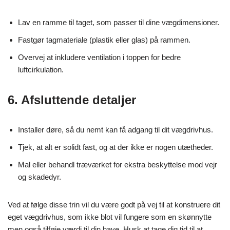
Lav en ramme til taget, som passer til dine vægdimensioner.
Fastgør tagmateriale (plastik eller glas) på rammen.
Overvej at inkludere ventilation i toppen for bedre
luftcirkulation.
6. Afsluttende detaljer
Installer døre, så du nemt kan få adgang til dit vægdrivhus.
Tjek, at alt er solidt fast, og at der ikke er nogen utætheder.
Mal eller behandl træværket for ekstra beskyttelse mod vejr
og skadedyr.
Ved at følge disse trin vil du være godt på vej til at konstruere dit
eget vægdrivhus, som ikke blot vil fungere som en skønnytte
men også tilføje værdi til din have. Husk at tage dig tid til at