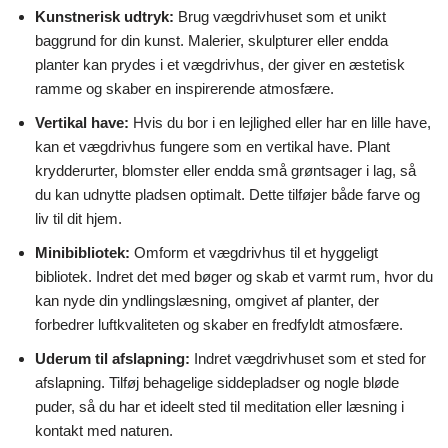
Kunstnerisk udtryk:
Brug vægdrivhuset som et unikt
baggrund for din kunst. Malerier, skulpturer eller endda
planter kan prydes i et vægdrivhus, der giver en æstetisk
ramme og skaber en inspirerende atmosfære.
Vertikal have:
Hvis du bor i en lejlighed eller har en lille have,
kan et vægdrivhus fungere som en vertikal have. Plant
krydderurter, blomster eller endda små grøntsager i lag, så
du kan udnytte pladsen optimalt. Dette tilføjer både farve og
liv til dit hjem.
Minibibliotek:
Omform et vægdrivhus til et hyggeligt
bibliotek. Indret det med bøger og skab et varmt rum, hvor du
kan nyde din yndlingslæsning, omgivet af planter, der
forbedrer luftkvaliteten og skaber en fredfyldt atmosfære.
Uderum til afslapning:
Indret vægdrivhuset som et sted for
afslapning. Tilføj behagelige siddepladser og nogle bløde
puder, så du har et ideelt sted til meditation eller læsning i
kontakt med naturen.