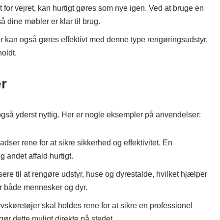
for vejret, kan hurtigt gøres som nye igen. Ved at bruge en
å dine møbler er klar til brug.
r kan også gøres effektivt med denne type rengøringsudstyr,
holdt.
r
r også yderst nyttig. Her er nogle eksempler på anvendelser:
ser rene for at sikre sikkerhed og effektivitet. En
 andet affald hurtigt.
 til at rengøre udstyr, huse og dyrestalde, hvilket hjælper
r både mennesker og dyr.
vskøretøjer skal holdes rene for at sikre en professionel
gør dette muligt direkte på stedet.