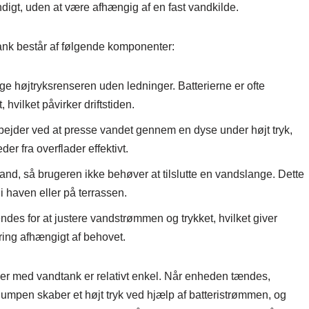
digt, uden at være afhængig af en fast vandkilde.
tank består af følgende komponenter:
uge højtryksrenseren uden ledninger. Batterierne er ofte
hvilket påvirker driftstiden.
jder ved at presse vandet gennem en dyse under højt tryk,
er fra overflader effektivt.
and, så brugeren ikke behøver at tilslutte en vandslange. Dette
 i haven eller på terrassen.
des for at justere vandstrømmen og trykket, hvilket giver
ring afhængigt af behovet.
ser med vandtank er relativt enkel. Når enheden tændes,
umpen skaber et højt tryk ved hjælp af batteristrømmen, og