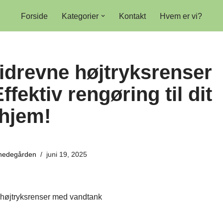
Forside
Kategorier
Kontakt
Hvem er vi?
idrevne højtryksrenser
fektiv rengøring til dit
hjem!
thedegården
juni 19, 2025