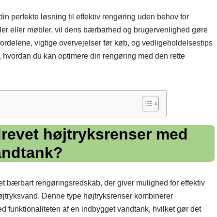
in perfekte løsning til effektiv rengøring uden behov for
biler eller møbler, vil dens bærbarhed og brugervenlighed gøre
 fordelene, vigtige overvejelser før køb, og vedligeholdelsestips
pdag, hvordan du kan optimere din rengøring med den rette
drevet højtryksrenser med
andtank?
t bærbart rengøringsredskab, der giver mulighed for effektiv
 højtryksvand. Denne type højtryksrenser kombinerer
funktionaliteten af en indbygget vandtank, hvilket gør det