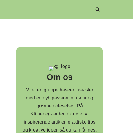
Om os
Vi er en gruppe haveentusiaster
med en dyb passion for natur og
grønne oplevelser. På
Klithedegaarden.dk deler vi
inspirerende artikler, praktiske tips
og kreative idéer, så du kan få mest