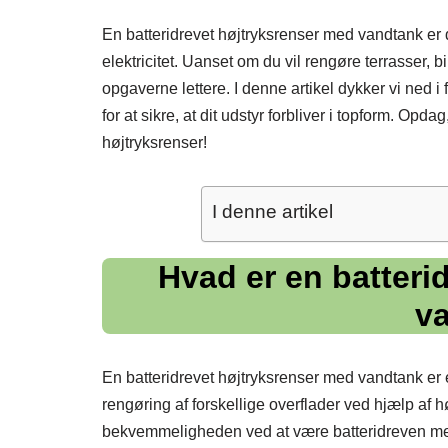
En batteridrevet højtryksrenser med vandtank er d
elektricitet. Uanset om du vil rengøre terrasser, 
opgaverne lettere. I denne artikel dykker vi ned i
for at sikre, at dit udstyr forbliver i topform. O
højtryksrenser!
I denne artikel
Hvad er en batteri
v
En batteridrevet højtryksrenser med vandtank er e
rengøring af forskellige overflader ved hjælp af
bekvemmeligheden ved at være batteridreven med 