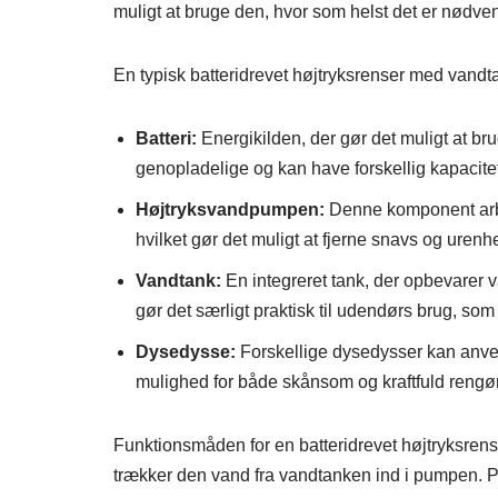
muligt at bruge den, hvor som helst det er nødven
En typisk batteridrevet højtryksrenser med vand
Batteri:
Energikilden, der gør det muligt at br
genopladelige og kan have forskellig kapacitet, 
Højtryksvandpumpen:
Denne komponent arbe
hvilket gør det muligt at fjerne snavs og urenhed
Vandtank:
En integreret tank, der opbevarer v
gør det særligt praktisk til udendørs brug, som
Dysedysse:
Forskellige dysedysser kan anven
mulighed for både skånsom og kraftfuld rengø
Funktionsmåden for en batteridrevet højtryksren
trækker den vand fra vandtanken ind i pumpen. P