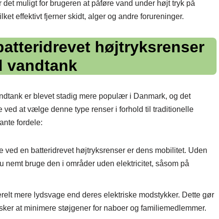
t muligt for brugeren at påføre vand under højt tryk på
ket effektivt fjerner skidt, alger og andre forureninger.
batteridrevet højtryksrenser
 vandtank
andtank er blevet stadig mere populær i Danmark, og det
 ved at vælge denne type renser i forhold til traditionelle
ante fordele:
 ved en batteridrevet højtryksrenser er dens mobilitet. Uden
 du nemt bruge den i områder uden elektricitet, såsom på
relt mere lydsvage end deres elektriske modstykker. Dette gør
ønsker at minimere støjgener for naboer og familiemedlemmer.