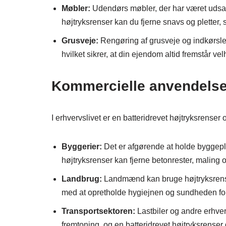
Møbler:
Udendørs møbler, der har været udsat 
højtryksrenser kan du fjerne snavs og pletter, s
Grusveje:
Rengøring af grusveje og indkørsle
hvilket sikrer, at din ejendom altid fremstår vel
Kommercielle anvendelse
I erhvervslivet er en batteridrevet højtryksrense
Byggerier:
Det er afgørende at holde byggeplad
højtryksrenser kan fjerne betonrester, maling og
Landbrug:
Landmænd kan bruge højtryksrensere
med at opretholde hygiejnen og sundheden fo
Transportsektoren:
Lastbiler og andre erhver
fremtoning, og en batteridrevet højtryksrenser 