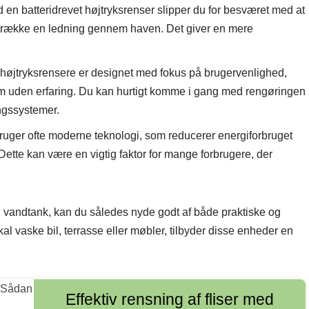
en batteridrevet højtryksrenser slipper du for besværet med at
 trække en ledning gennem haven. Det giver en mere
højtryksrensere er designet med fokus på brugervenlighed,
em uden erfaring. Du kan hurtigt komme i gang med rengøringen
ingssystemer.
ruger ofte moderne teknologi, som reducerer energiforbruget
ette kan være en vigtig faktor for mange forbrugere, der
d vandtank, kan du således nyde godt af både praktiske og
kal vaske bil, terrasse eller møbler, tilbyder disse enheder en
Effektiv rensning af fliser med