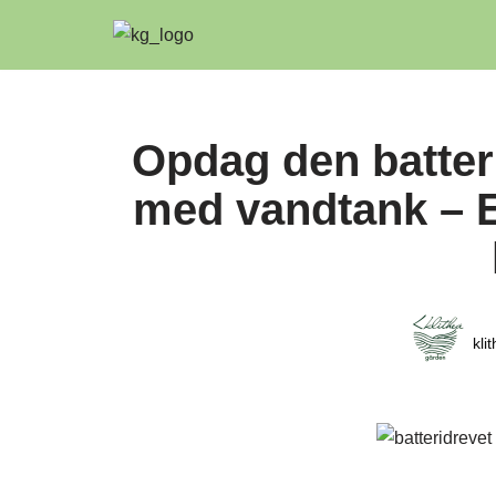
Spring
til
indhold
Opdag den batter
med vandtank – Ef
kli